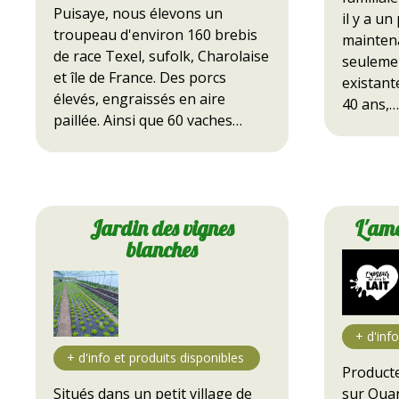
Puisaye, nous élevons un
il y a un
troupeau d'environ 160 brebis
maintena
de race Texel, sufolk, Charolaise
seulemen
et île de France. Des porcs
existant
élevés, engraissés en aire
40 ans,…
paillée. Ainsi que 60 vaches…
Jardin des vignes
L'amo
blanches
Producte
sur Ouan
Situés dans un petit village de