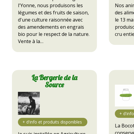
Nos ani
l'Yonne, nous produisons les
des ali
légumes et des fruits de saison,
le 13 ma
d'une culture raisonnée avec
produiso
des amendements en engrais
cru enti
bio pour le respect de la nature.
Vente à la…
La Bergerie de la
Source
La Bocot
conserve