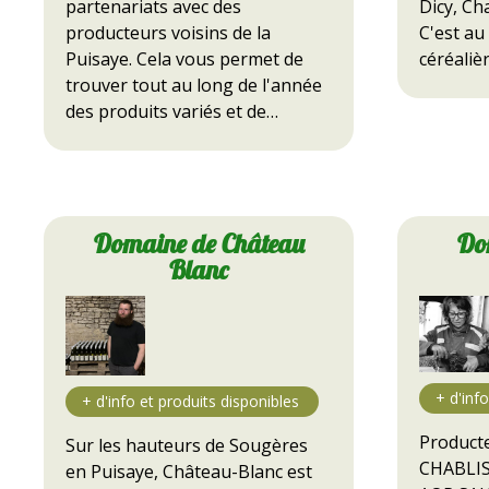
Dicy, Ch
partenariats avec des
C'est au
producteurs voisins de la
céréali
Puisaye. Cela vous permet de
trouver tout au long de l'année
des produits variés et de…
Domaine de Château
Dom
Blanc
Producte
Sur les hauteurs de Sougères
CHABLIS
en Puisaye, Château-Blanc est