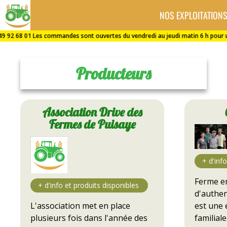
NOS EXPLOITATION
Drive
des
Producteurs
Fermes
de
Association Drive des
Fermes de Puisaye
Puisaye
Ferme em
d'authen
est une 
L'association met en place
familial
plusieurs fois dans l'année des