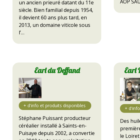
AOP SA
un ancien prieuré datant du 11e
siècle. Bien familial depuis 1954,
il devient 60 ans plus tard, en
2013, un domaine viticole sous
l’…
Earl du Deffand
Earl 
Stéphane Puissant producteur
Des huil
céréalier installé à Saints-en-
première
Puisaye depuis 2002, a convertie
le Loiret