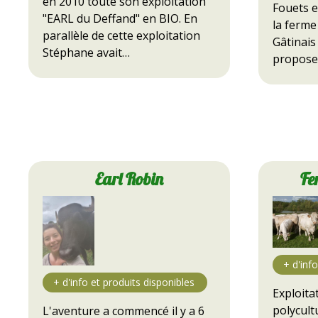
en 2010 toute son exploitation
Fouets e
"EARL du Deffand" en BIO. En
la ferme 
parallèle de cette exploitation
Gâtinais 
Stéphane avait…
propose
Earl Robin
Fe
Exploita
polycult
L'aventure a commencé il y a 6