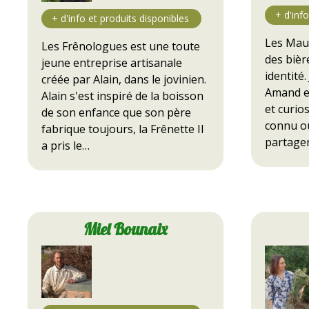
Les Mauv
Les Frênologues est une toute
des bièr
jeune entreprise artisanale
identité
créée par Alain, dans le jovinien.
Amand e
Alain s'est inspiré de la boisson
et curios
de son enfance que son père
connu ou
fabrique toujours, la Frênette Il
partage
a pris le…
Miel Bounaix