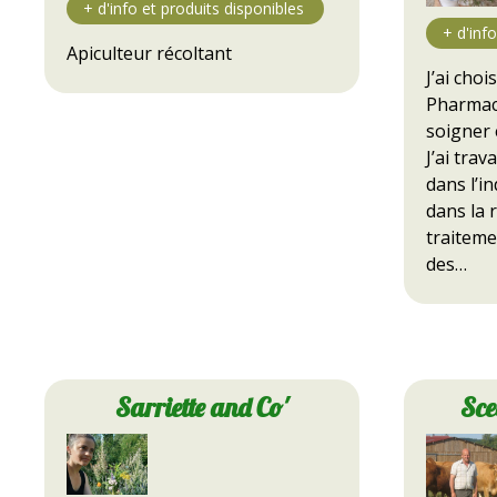
Apiculteur récoltant
J’ai choi
Pharmaci
soigner 
J’ai trav
dans l’i
dans la 
traiteme
des…
Sarriette and Co'
Sce