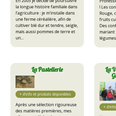
En 2005 je décide de poursuivre
Professi
la longue histoire familiale dans
! Les co
l’agriculture : je m’installe dans
Rouge, c'
une ferme céréalière, afin de
fruits cu
cultiver blé dur et tendre, seigle,
Des conf
mais aussi pommes de terre et
mariant 
un…
légumes
La Pastellerie
La V
G
Après une sélection rigoureuse
des matières premières, mes