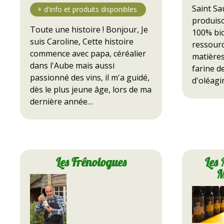
Saint Sa
produis
Toute une histoire ! Bonjour, Je
100% bio
suis Caroline, Cette histoire
ressourc
commence avec papa, céréalier
matières
dans l'Aube mais aussi
farine d
passionné des vins, il m'a guidé,
d'oléagi
dès le plus jeune âge, lors de ma
dernière année…
Les Frênologues
Les
M