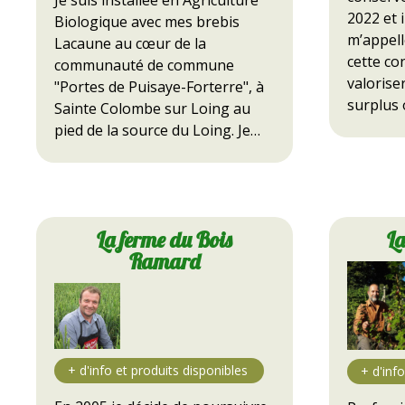
Je suis installée en Agriculture
2022 et i
Biologique avec mes brebis
m’appelle
Lacaune au cœur de la
cette co
communauté de commune
valorise
"Portes de Puisaye-Forterre", à
surplus 
Sainte Colombe sur Loing au
pied de la source du Loing. Je…
La ferme du Bois
L
Ramard