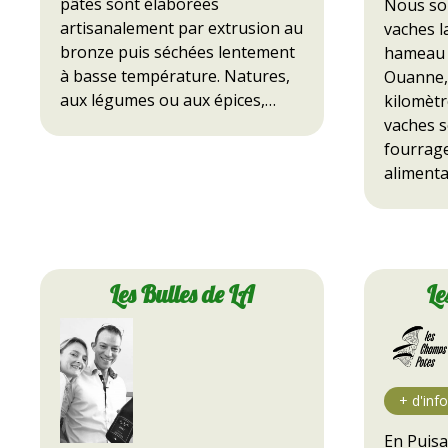
pâtes sont élaborées
Nous so
artisanalement par extrusion au
vaches l
bronze puis séchées lentement
hameau 
à basse température. Natures,
Ouanne, 
aux légumes ou aux épices,…
kilomètr
vaches s
fourrage
aliment
Les Bulles de LA
Le
En Puisa