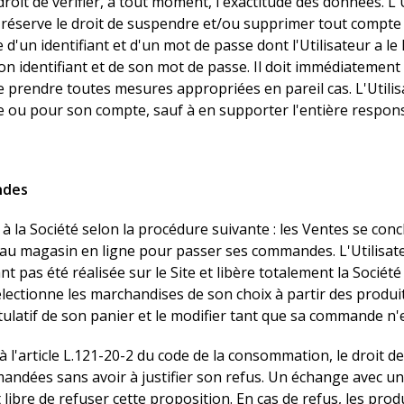
droit de vérifier, à tout moment, l'exactitude des données. L'
réserve le droit de suspendre et/ou supprimer tout compte 
d'un identifiant et d'un mot de passe dont l'Utilisateur a le l
son identifiant et de son mot de passe. Il doit immédiatement
it de prendre toutes mesures appropriées en pareil cas. L'Util
ace ou pour son compte, sauf à en supporter l'entière respons
ndes
à la Société selon la procédure suivante : les Ventes se conc
r au magasin en ligne pour passer ses commandes. L'Utilisat
 pas été réalisée sur le Site et libère totalement la Sociét
lectionne les marchandises de son choix à partir des produi
latif de son panier et le modifier tant que sa commande n'e
'article L.121-20-2 du code de la consommation, le droit de 
mmandées sans avoir à justifier son refus. Un échange avec 
 libre de refuser cette proposition. En cas de refus, les prod