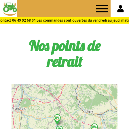
Drive
des
Nos points de
Fermes
retrait
de
Puisaye