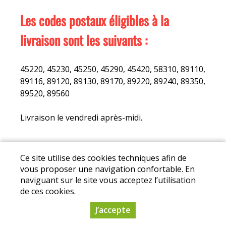
Les codes postaux éligibles à la
livraison sont les suivants :
45220, 45230, 45250, 45290, 45420, 58310, 89110,
89116, 89120, 89130, 89170, 89220, 89240, 89350,
89520, 89560
Livraison le vendredi après-midi.
Mentions légales
|
Conditions Générales de
Ce site utilise des cookies techniques afin de
Ventes
|
Protection des données personnelles
vous proposer une navigation confortable. En
naviguant sur le site vous acceptez l’utilisation
© Copyright 2025 - Association Drive des Fermes
de ces cookies.
de Puisaye - Tous droits réservés
J’accepte
Conception :
Dynapse
- Partenaire numérique
des circuits courts.