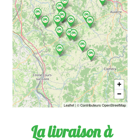
+
−
Leaflet
| ©
Contributeurs OpenStreetMap
La livraison à