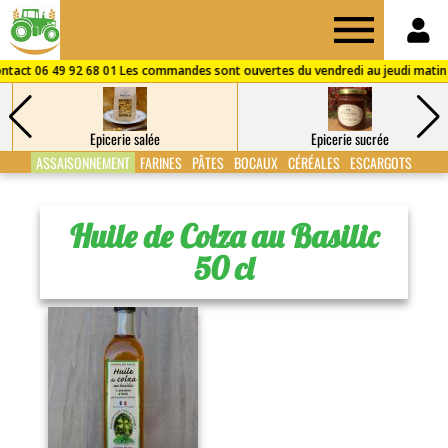
Drive
des
Epicerie salée
Epicerie sucrée
Fermes
ASSAISONNEMENT
FARINES
PÂTES
BOCAUX
CÉRÉALES
ESCARGOTS
de
Huile de Colza au Basilic
50 cl
Puisaye