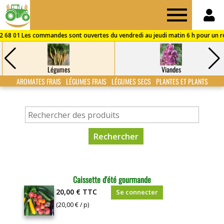
Drive
des
Légumes
Viandes
Fermes
AROMATES FRAIS
LÉGUMES FRAIS
LÉGUMES SECS
PLANTES ET PLANTS
de
Puisaye
Caissette d'été gourmande
20,00 €
TTC
Se connecter
(20,00 € / p)