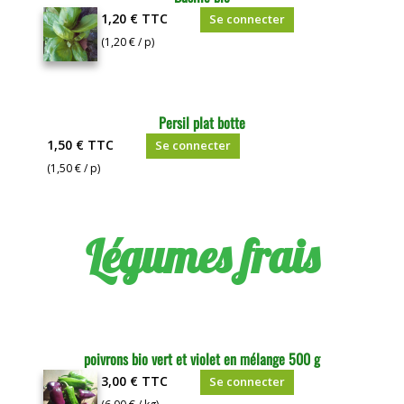
1,20 €
TTC
Se connecter
(1,20 € / p)
Persil plat botte
1,50 €
TTC
Se connecter
(1,50 € / p)
Légumes frais
poivrons bio vert et violet en mélange 500 g
3,00 €
TTC
Se connecter