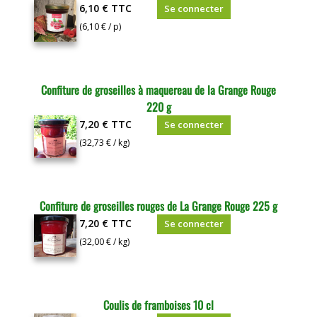
6,10 €
TTC
Se connecter
(6,10 € / p)
Confiture de groseilles à maquereau de la Grange Rouge
220 g
7,20 €
TTC
Se connecter
(32,73 € / kg)
Confiture de groseilles rouges de La Grange Rouge 225 g
7,20 €
TTC
Se connecter
(32,00 € / kg)
Coulis de framboises 10 cl