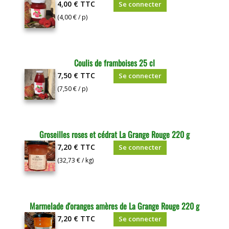
4,00 €
TTC
Se connecter
(4,00 € / p)
Coulis de framboises 25 cl
7,50 €
TTC
Se connecter
(7,50 € / p)
Groseilles roses et cédrat La Grange Rouge 220 g
7,20 €
TTC
Se connecter
(32,73 € / kg)
Marmelade d'oranges amères de La Grange Rouge 220 g
7,20 €
TTC
Se connecter