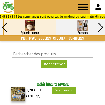
Drive
des
Epicerie sucrée
Boissons
Fermes
MIEL
BISCUITS SUCRÉS
CHOCOLAT
CONFITURES
de
Puisaye
sablés biscuits paysans
3,20 €
TTC
Se connecter
(3,20 € / p)