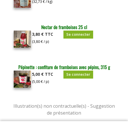
(32,73 € / kg)
Nectar de framboises 25 cl
3,80 €
TTC
Se connecter
(3,80 € / p)
Pépinette : confiture de framboises avec pépins, 315 g
5,00 €
TTC
Se connecter
(5,00 € / p)
Mentions légales
|
Conditions Générales de