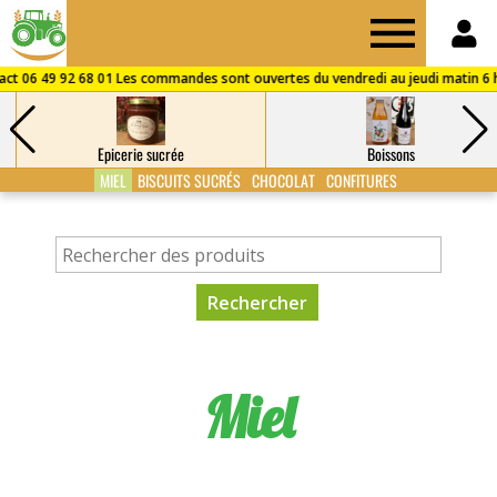
Drive
des
Epicerie sucrée
Boissons
Fermes
MIEL
BISCUITS SUCRÉS
CHOCOLAT
CONFITURES
de
Puisaye
Miel