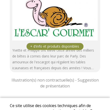
Yvette et Philippe ont élevé cette année des milliers
de bêtes à cornes dans leur parc de Parly. Des
amoureux de l'escargot qui régalent les tables
icaunaises et françaises depuis des années ! Vous…
Mentions légales
|
Conditions Générales de
Ce site utilise des cookies techniques afin de
Ventes
|
Protection des données personnelles