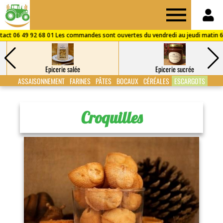
Drive
des
Epicerie salée
Epicerie sucrée
Fermes
ASSAISONNEMENT
FARINES
PÂTES
BOCAUX
CÉRÉALES
ESCARGOTS
de
Croquilles
Puisaye