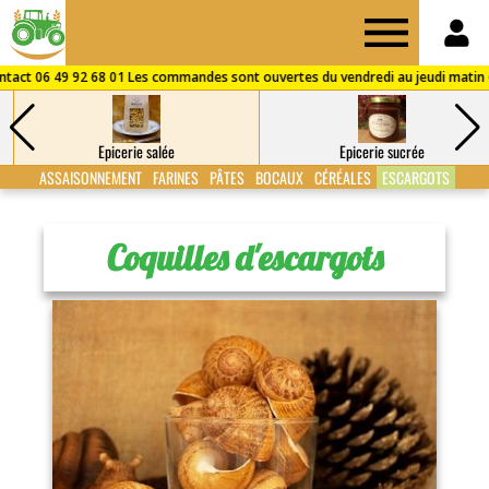
Drive
des
Epicerie salée
Epicerie sucrée
Fermes
ASSAISONNEMENT
FARINES
PÂTES
BOCAUX
CÉRÉALES
ESCARGOTS
de
Coquilles d'escargots
Puisaye