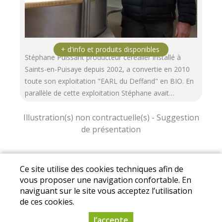
Stéphane Puissant producteur céréalier installé à
Saints-en-Puisaye depuis 2002, a convertie en 2010
toute son exploitation "EARL du Deffand" en BIO. En
parallèle de cette exploitation Stéphane avait…
Mentions légales
|
Conditions Générales de
Ce site utilise des cookies techniques afin de
Ventes
|
Protection des données personnelles
vous proposer une navigation confortable. En
naviguant sur le site vous acceptez l’utilisation
© Copyright 2025 - Association Drive des Fermes
de ces cookies.
de Puisaye - Tous droits réservés
J’accepte
Conception :
Dynapse
- Partenaire numérique