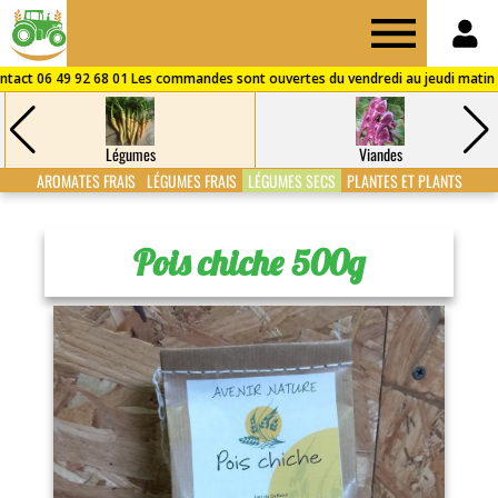
Drive
des
Légumes
Viandes
Fermes
AROMATES FRAIS
LÉGUMES FRAIS
LÉGUMES SECS
PLANTES ET PLANTS
de
Pois chiche 500g
Puisaye