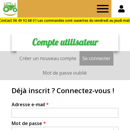
Drive
des
Compte utilisateur
Fermes
Créer un nouveau compte
Se connecter
(onglet a
Onglets
de
principaux
Mot de passe oublié
Puisaye
Déjà inscrit ? Connectez-vous !
Adresse e-mail
*
Mot de passe
*