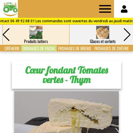
Drive
des
Produits laitiers
Glaces et sorbets
Fermes
CRÈMERIE
FROMAGES DE VACHE
FROMAGES DE BREBIS
FROMAGES DE CHÈVRE
de
Cœur fondant Tomates
vertes - Thym
Puisaye