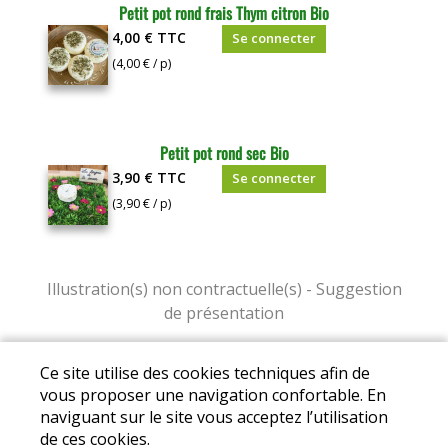
Petit pot rond frais Thym citron Bio
4,00 €
TTC
Se connecter
(4,00 € / p)
Petit pot rond sec Bio
3,90 €
TTC
Se connecter
(3,90 € / p)
Mentions légales
|
Conditions Générales de
Ce site utilise des cookies techniques afin de
Ventes
|
Protection des données personnelles
vous proposer une navigation confortable. En
naviguant sur le site vous acceptez l’utilisation
© Copyright 2025 - Association Drive des Fermes
de ces cookies.