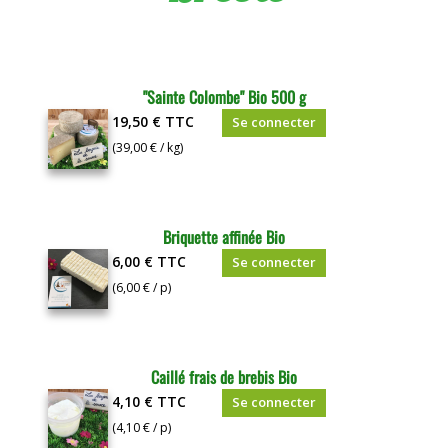
"Sainte Colombe" Bio 500 g
19,50 €
TTC
Se connecter
(39,00 € / kg)
Briquette affinée Bio
6,00 €
TTC
Se connecter
(6,00 € / p)
Caillé frais de brebis Bio
4,10 €
TTC
Se connecter
(4,10 € / p)