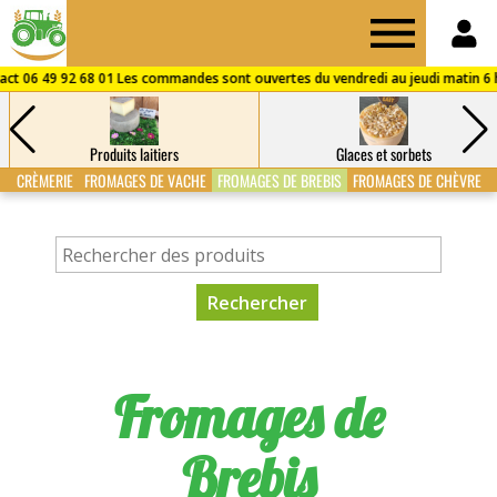
Drive
des
Produits laitiers
Glaces et sorbets
Fermes
CRÈMERIE
FROMAGES DE VACHE
FROMAGES DE BREBIS
FROMAGES DE CHÈVRE
de
Puisaye
Fromages de
Brebis