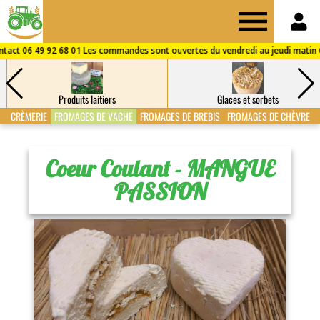
Drive
des
Produits laitiers
Glaces et sorbets
Fermes
CRÈMERIE
FROMAGES DE VACHE
FROMAGES DE BREBIS
FROMAGES DE CHÈVRE
de
Coeur Coulant - MANGUE
PASSION
Puisaye