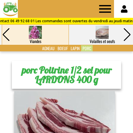
Drive
des
Viandes
Volailles et oeufs
Fermes
AGNEAU
BOEUF
LAPIN
PORC
de
porc Poitrine 1/2 sel pour
LARDONS 400 g
Puisaye