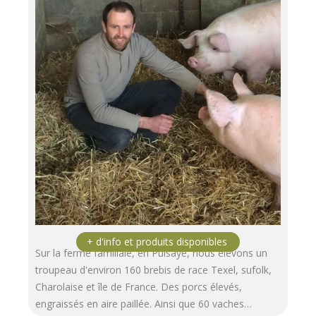
Sur la ferme familiale, en Puisaye, nous élevons un
troupeau d'environ 160 brebis de race Texel, sufolk,
Charolaise et île de France. Des porcs élevés,
engraissés en aire paillée. Ainsi que 60 vaches…