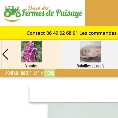
Drive
des
Fermes
de
Puisaye
Viandes
Volailles et oeufs
AGNEAU
BOEUF
LAPIN
PORC