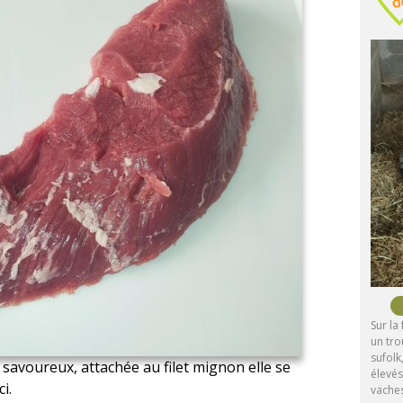
Sur la
un tro
sufolk
savoureux, attachée au filet mignon elle se
élevés
i.
vache