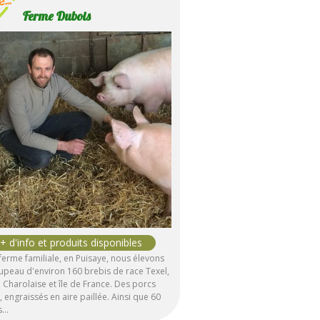
Ferme Dubois
 ferme familiale, en Puisaye, nous élevons
upeau d'environ 160 brebis de race Texel,
, Charolaise et île de France. Des porcs
, engraissés en aire paillée. Ainsi que 60
s…