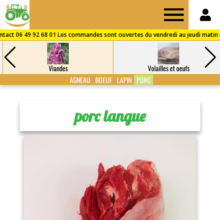
Drive
des
Viandes
Volailles et oeufs
Fermes
AGNEAU
BOEUF
LAPIN
PORC
de
porc langue
Puisaye