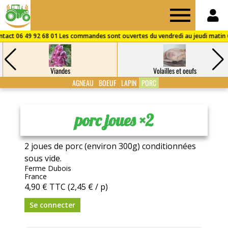
Drive
des
Viandes
Volailles et oeufs
Fermes
AGNEAU
BOEUF
LAPIN
PORC
de
porc joues ×2
Puisaye
2 joues de porc (environ 300g) conditionnées
sous vide.
Ferme Dubois
France
4,90 €
TTC
(2,45 € / p)
Se connecter