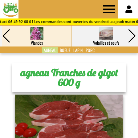
Drive
des
Viandes
Volailles et oeufs
Fermes
AGNEAU
BOEUF
LAPIN
PORC
de
agneau Tranches de gigot
600 g
Puisaye