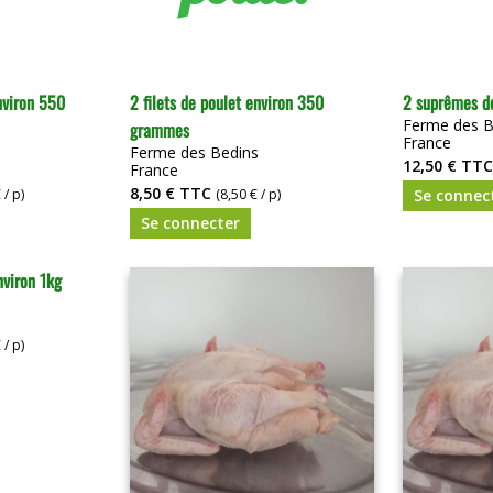
nviron 550
2 filets de poulet environ 350
2 suprêmes de
Ferme des B
grammes
France
Ferme des Bedins
12,50 €
TTC
France
8,50 €
TTC
 / p)
(8,50 € / p)
Se connec
Se connecter
nviron 1kg
 / p)