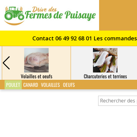
Drive
des
Fermes
de
Puisaye
Volailles et oeufs
Charcuteries et terrines
POULET
CANARD
VOLAILLES
OEUFS