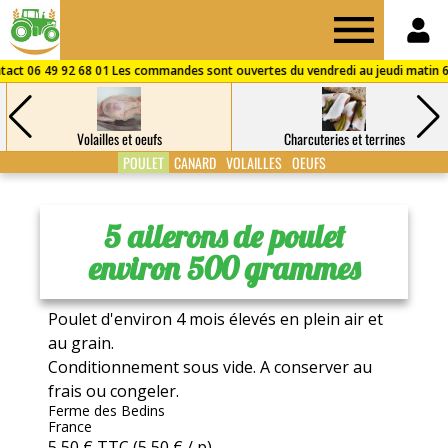
Drive
des
Volailles et oeufs
Charcuteries et terrines
Fermes
POULET
CANARD
VOLAILLES
OEUFS
de
5 ailerons de poulet
environ 500 grammes
Puisaye
Poulet d'environ 4 mois élevés en plein air et
au grain.
Conditionnement sous vide. A conserver au
frais ou congeler.
Ferme des Bedins
France
5,50 €
TTC
(5,50 € / p)