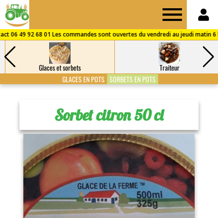
Drive
des
Glaces et sorbets
Traiteur
Fermes
GLACES EN POTS
SORBETS EN POTS
de
Sorbet citron 50 cl
Puisaye