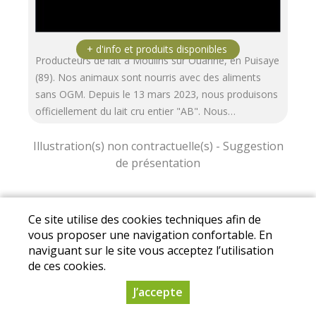
Producteurs de lait à Moulins sur Ouanne, en Puisaye
(89). Nos animaux sont nourris avec des aliments
sans OGM. Depuis le 13 mars 2023, nous produisons
officiellement du lait cru entier "AB". Nous…
Mentions légales
|
Conditions Générales de
Ce site utilise des cookies techniques afin de
Ventes
|
Protection des données personnelles
vous proposer une navigation confortable. En
naviguant sur le site vous acceptez l’utilisation
© Copyright 2025 - Association Drive des Fermes
de ces cookies.
de Puisaye - Tous droits réservés
J’accepte
Conception :
Dynapse
- Partenaire numérique
des circuits courts.