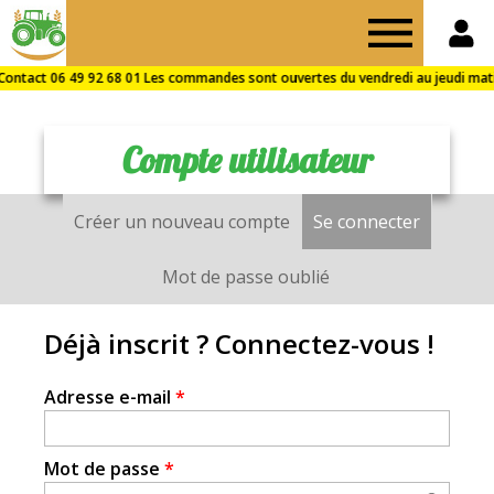
Drive
des
Compte utilisateur
Fermes
Créer un nouveau compte
Se connecter
(onglet a
Onglets
de
principaux
Mot de passe oublié
Puisaye
Déjà inscrit ? Connectez-vous !
Adresse e-mail
*
Mot de passe
*