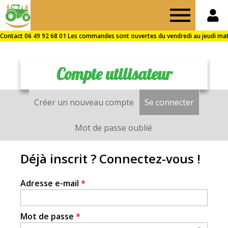
Drive
des
Compte utilisateur
Fermes
Créer un nouveau compte
Se connecter
(onglet a
Onglets
de
principaux
Mot de passe oublié
Puisaye
Déjà inscrit ? Connectez-vous !
Adresse e-mail
*
Mot de passe
*