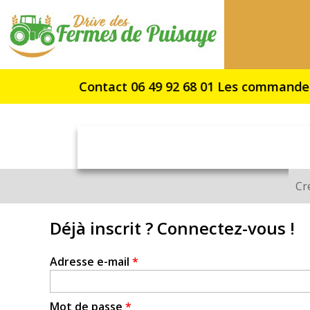
Drive
des
Fermes
de
Puisaye
Cr
Onglets
principaux
Déjà inscrit ? Connectez-vous !
Adresse e-mail
*
Mot de passe
*