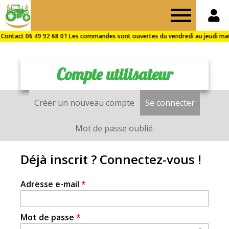
Drive
des
Compte utilisateur
Fermes
Créer un nouveau compte
Se connecter
(onglet a
Onglets
de
principaux
Mot de passe oublié
Puisaye
Déjà inscrit ? Connectez-vous !
Adresse e-mail
*
Mot de passe
*