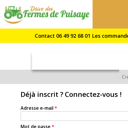
Drive
des
Fermes
de
Puisaye
Cr
Onglets
principaux
Déjà inscrit ? Connectez-vous !
Adresse e-mail
*
Mot de passe
*