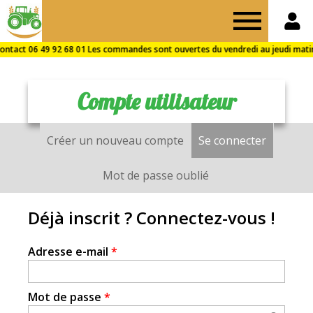
Drive
des
Compte utilisateur
Fermes
Créer un nouveau compte
Se connecter
(onglet a
Onglets
de
principaux
Mot de passe oublié
Puisaye
Déjà inscrit ? Connectez-vous !
Adresse e-mail
*
Mot de passe
*